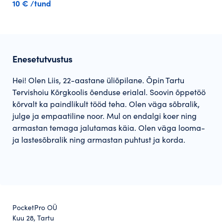
10 € /tund
Enesetutvustus
Hei! Olen Liis, 22-aastane üliõpilane. Õpin Tartu
Tervishoiu Kõrgkoolis õenduse erialal. Soovin õppetöö
kõrvalt ka paindlikult tööd teha. Olen väga sõbralik,
julge ja empaatiline noor. Mul on endalgi koer ning
armastan temaga jalutamas käia. Olen väga looma-
ja lastesõbralik ning armastan puhtust ja korda.
PocketPro OÜ
Kuu 28, Tartu