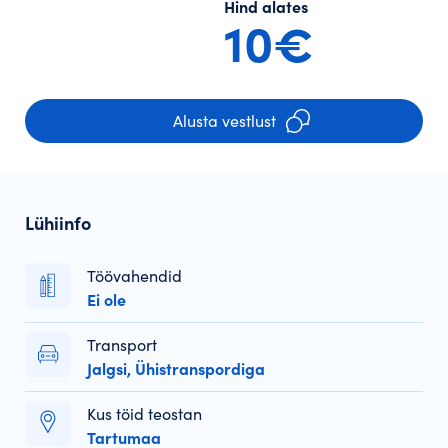
Hind alates
10€
Alusta vestlust
Lühiinfo
Töövahendid
Ei ole
Transport
Jalgsi, Ühistranspordiga
Kus töid teostan
Tartumaa