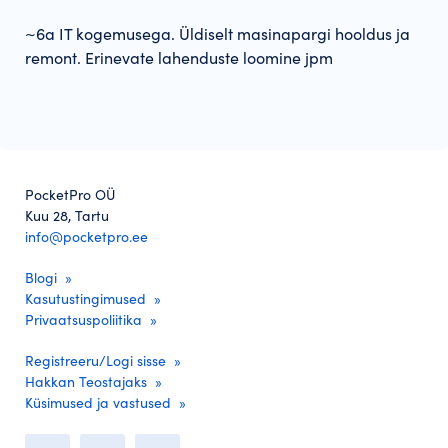
~6a IT kogemusega. Üldiselt masinapargi hooldus ja
remont. Erinevate lahenduste loomine jpm
PocketPro OÜ
Kuu 28, Tartu
info@pocketpro.ee
Blogi
Kasutustingimused
Privaatsuspoliitika
Registreeru/Logi sisse
Hakkan Teostajaks
Küsimused ja vastused