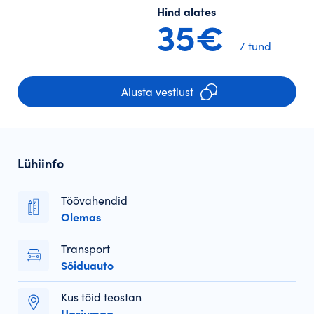
Hind alates
35€
/ tund
Alusta vestlust
Lühiinfo
Töövahendid
Olemas
Transport
Sõiduauto
Kus töid teostan