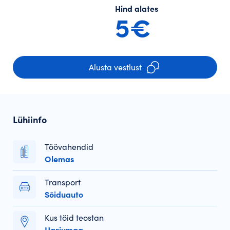
Hind alates
5€
Alusta vestlust
Lühiinfo
Töövahendid
Olemas
Transport
Sõiduauto
Kus töid teostan