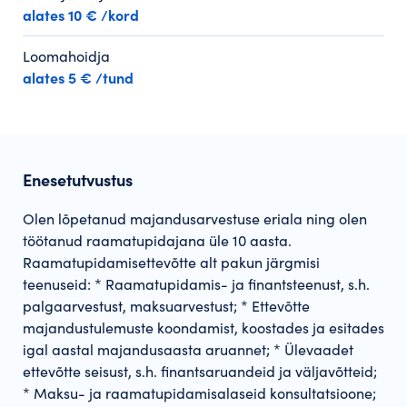
alates 10 € /kord
Loomahoidja
alates 5 € /tund
Enesetutvustus
Olen lõpetanud majandusarvestuse eriala ning olen
töötanud raamatupidajana üle 10 aasta.
Raamatupidamisettevõtte alt pakun järgmisi
teenuseid: * Raamatupidamis- ja finantsteenust, s.h.
palgaarvestust, maksuarvestust; * Ettevõtte
majandustulemuste koondamist, koostades ja esitades
igal aastal majandusaasta aruannet; * Ülevaadet
ettevõtte seisust, s.h. finantsaruandeid ja väljavõtteid;
* Maksu- ja raamatupidamisalaseid konsultatsioone;