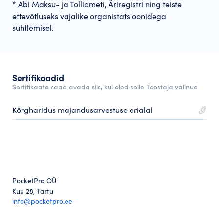
* Abi Maksu- ja Tolliameti, Äriregistri ning teiste
ettevõtluseks vajalike organistatsioonidega
suhtlemisel.
Sertifikaadid
Sertifikaate saad avada siis, kui oled selle Teostaja valinud
Kõrgharidus majandusarvestuse erialal
PocketPro OÜ
Kuu 28, Tartu
info@pocketpro.ee