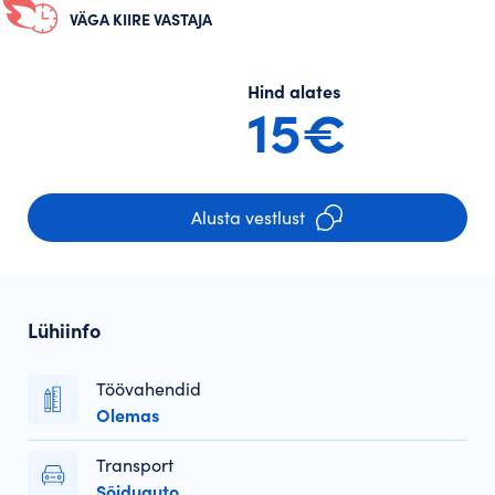
VÄGA KIIRE VASTAJA
Hind alates
15€
Alusta vestlust
Lühiinfo
Töövahendid
Olemas
Transport
Sõiduauto