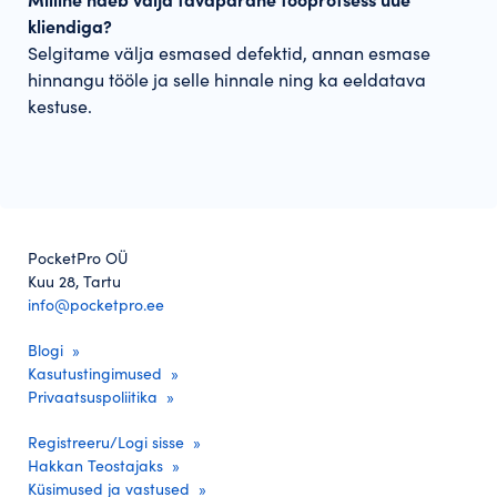
Milline näeb välja tavapärane tööprotsess uue
kliendiga?
Selgitame välja esmased defektid, annan esmase
hinnangu tööle ja selle hinnale ning ka eeldatava
kestuse.
PocketPro OÜ
Kuu 28, Tartu
info@pocketpro.ee
Blogi
Kasutustingimused
Privaatsuspoliitika
Registreeru/Logi sisse
Hakkan Teostajaks
Küsimused ja vastused