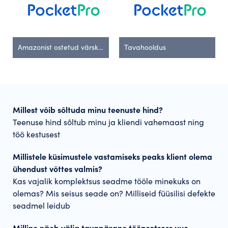
Amazonist ostetud värske Asus mänguriarvuti
Tavahooldus
Millest võib sõltuda minu teenuste hind?
Teenuse hind sõltub minu ja kliendi vahemaast ning
töö kestusest
Millistele küsimustele vastamiseks peaks klient olema
ühendust võttes valmis?
Kas vajalik komplektsus seadme tööle minekuks on
olemas? Mis seisus seade on? Milliseid füüsilisi defekte
seadmel leidub