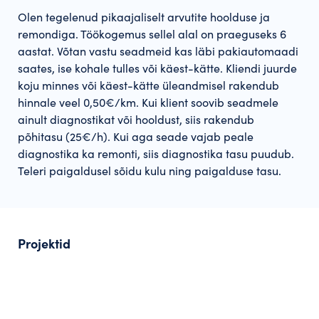
Olen tegelenud pikaajaliselt arvutite hoolduse ja
remondiga. Töökogemus sellel alal on praeguseks 6
aastat. Võtan vastu seadmeid kas läbi pakiautomaadi
saates, ise kohale tulles või käest-kätte. Kliendi juurde
koju minnes või käest-kätte üleandmisel rakendub
hinnale veel 0,50€/km. Kui klient soovib seadmele
ainult diagnostikat või hooldust, siis rakendub
põhitasu (25€/h). Kui aga seade vajab peale
diagnostika ka remonti, siis diagnostika tasu puudub.
Teleri paigaldusel sõidu kulu ning paigalduse tasu.
Projektid