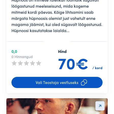
lõõgastunud meeleseisund, mida kogeme
mitmeid kordi päevas. Kõige lihtsamini saab
märgata hüpnoosis olemist just vahetult enne
magama jäämist, kui oled sügavalt lõõgastunud.
Hüpnoosi kasutatakse laialda...
0,0
Hind
70€
0 Hinnangud
/ kord
Vali Teostaja vestluseks