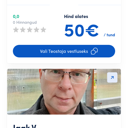
0,0
Hind alates
50€
0 Hinnangud
/ tund
Vali Teostaja vestluseks
Jaak V.