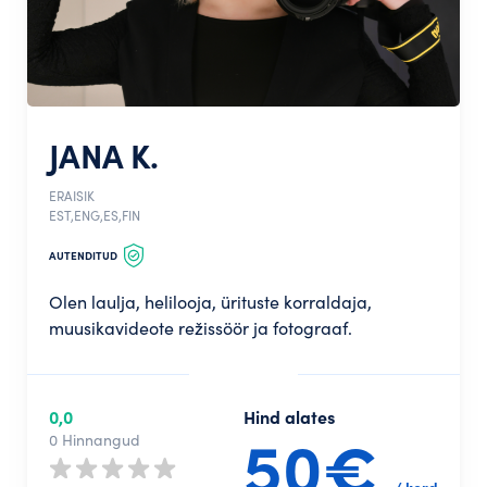
JANA K.
ERAISIK
EST,ENG,ES,FIN
AUTENDITUD
Olen laulja, helilooja, ürituste korraldaja,
muusikavideote režissöör ja fotograaf.
0,0
Hind alates
50€
0 Hinnangud