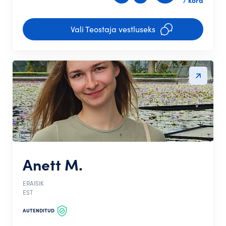
/ kord
Vali Teostaja vestluseks
Anett M.
ERAISIK
EST
AUTENDITUD