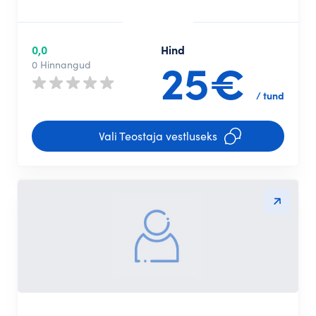
0,0
Hind
25€
0 Hinnangud
/ tund
Vali Teostaja vestluseks