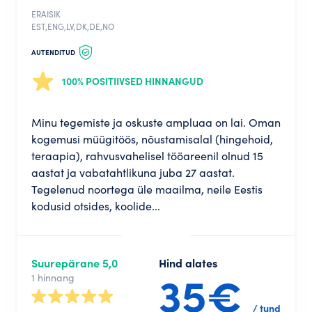
ERAISIK
EST,ENG,LV,DK,DE,NO
AUTENDITUD
100% POSITIIVSED HINNANGUD
Minu tegemiste ja oskuste ampluaa on lai. Oman
kogemusi müügitöös, nõustamisalal (hingehoid,
teraapia), rahvusvahelisel tööareenil olnud 15
aastat ja vabatahtlikuna juba 27 aastat.
Tegelenud noortega üle maailma, neile Eestis
kodusid otsides, koolide...
Suurepärane 5,0
Hind alates
35€
1 hinnang
/ tund