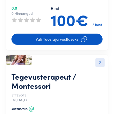
0,0
Hind
100€
0 Hinnangud
/ tund
Vali Teostaja vestluseks
Tegevusterapeut /
Montessori
ETTEVÕTE
EST,ENG,LV
AUTENDITUD