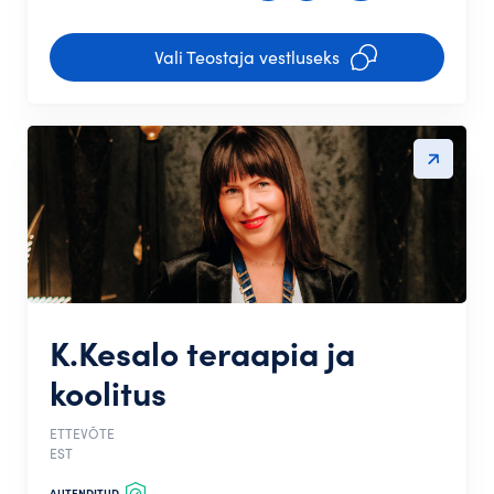
Vali Teostaja vestluseks
K.Kesalo teraapia ja
koolitus
ETTEVÕTE
EST
AUTENDITUD