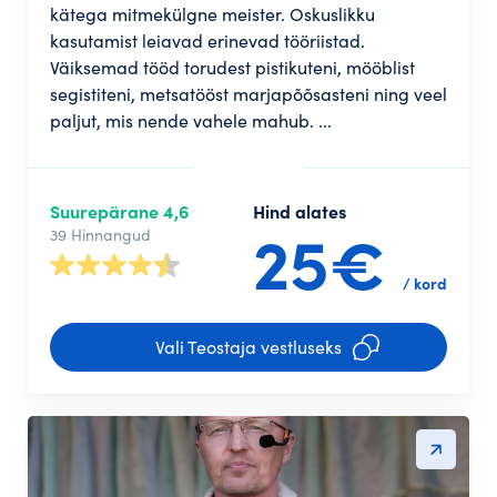
kätega mitmekülgne meister. Oskuslikku
kasutamist leiavad erinevad tööriistad.
Väiksemad tööd torudest pistikuteni, mööblist
segistiteni, metsatööst marjapõõsasteni ning veel
paljut, mis nende vahele mahub. ...
Suurepärane 4,6
Hind alates
25€
39 Hinnangud
/ kord
Vali Teostaja vestluseks