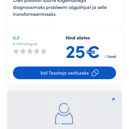
Olen piisavalt suurte kogemustega
diagnoosimaks probleemi algpõhjust ja selle
transformeerimiseks.
0,0
Hind alates
25€
0 Hinnangud
/ tund
Vali Teostaja vestluseks