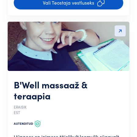
Vali Teostaja vestluseks
B'Well massaaž &
teraapia
ERAISIK
EST
AUTENDITUD
Hüpnoos on inimese täielikult loomulik sügavalt