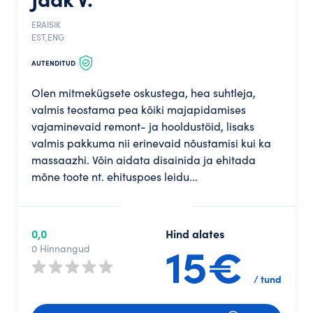
ERAISIK
EST,ENG
AUTENDITUD
Olen mitmekügsete oskustega, hea suhtleja,
valmis teostama pea kõiki majapidamises
vajaminevaid remont- ja hooldustöid, lisaks
valmis pakkuma nii erinevaid nõustamisi kui ka
massaazhi. Võin aidata disainida ja ehitada
mõne toote nt. ehituspoes leidu...
0,0
Hind alates
15€
0 Hinnangud
/ tund