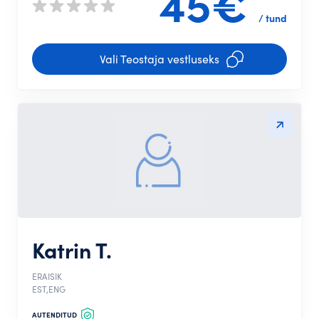
45€
/ tund
Vali Teostaja vestluseks
Katrin T.
ERAISIK
EST,ENG
AUTENDITUD