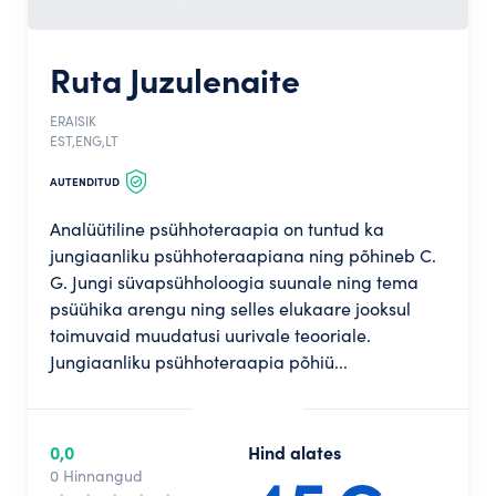
Ruta Juzulenaite
ERAISIK
EST,ENG,LT
AUTENDITUD
Analüütiline psühhoteraapia on tuntud ka
jungiaanliku psühhoteraapiana ning põhineb C.
G. Jungi süvapsühholoogia suunale ning tema
psüühika arengu ning selles elukaare jooksul
toimuvaid muudatusi uurivale teooriale.
Jungiaanliku psühhoteraapia põhiü...
0,0
Hind alates
0 Hinnangud