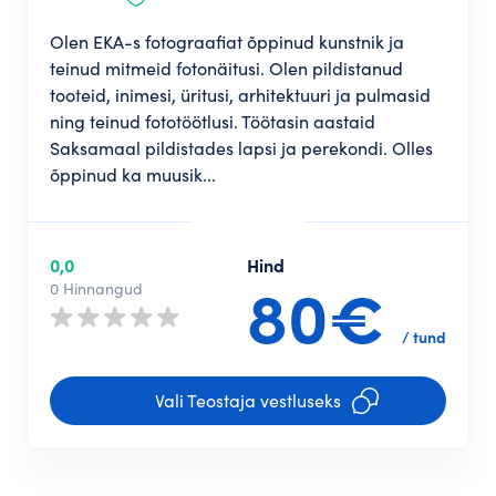
Olen EKA-s fotograafiat õppinud kunstnik ja
teinud mitmeid fotonäitusi. Olen pildistanud
tooteid, inimesi, üritusi, arhitektuuri ja pulmasid
ning teinud fototöötlusi. Töötasin aastaid
Saksamaal pildistades lapsi ja perekondi. Olles
õppinud ka muusik...
0,0
Hind
80€
0 Hinnangud
/ tund
Vali Teostaja vestluseks