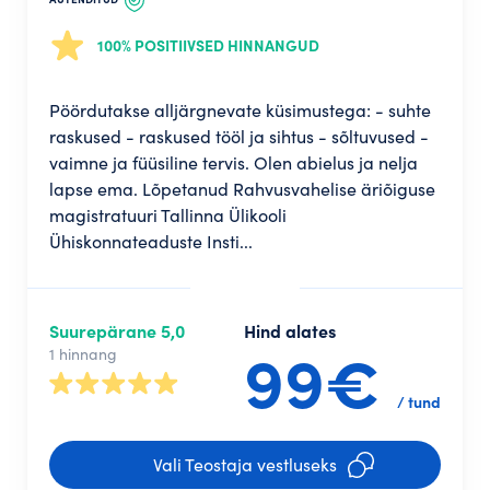
100% POSITIIVSED HINNANGUD
Pöördutakse alljärgnevate küsimustega: - suhte
raskused - raskused tööl ja sihtus - sõltuvused -
vaimne ja füüsiline tervis. Olen abielus ja nelja
lapse ema. Lõpetanud Rahvusvahelise äriõiguse
magistratuuri Tallinna Ülikooli
Ühiskonnateaduste Insti...
Suurepärane 5,0
Hind alates
99€
1 hinnang
/ tund
Vali Teostaja vestluseks