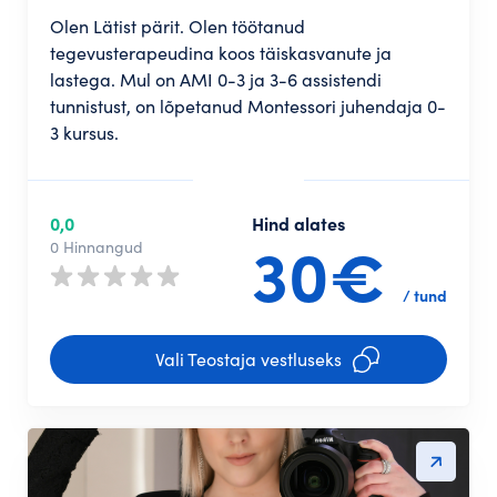
Olen Lätist pärit. Olen töötanud
tegevusterapeudina koos täiskasvanute ja
lastega. Mul on AMI 0-3 ja 3-6 assistendi
tunnistust, on lõpetanud Montessori juhendaja 0-
3 kursus.
0,0
Hind alates
30€
0 Hinnangud
/ tund
Vali Teostaja vestluseks