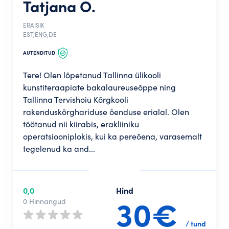
Tatjana O.
ERAISIK
EST,ENG,DE
AUTENDITUD
Tere! Olen lõpetanud Tallinna ülikooli
kunstiteraapiate bakalaureuseõppe ning
Tallinna Tervishoiu Kõrgkooli
rakenduskõrghariduse õenduse erialal. Olen
töötanud nii kiirabis, erakliiniku
operatsiooniplokis, kui ka pereõena, varasemalt
tegelenud ka and...
0,0
Hind
30€
0 Hinnangud
/ tund