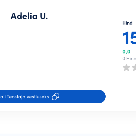
Adelia U.
Hind
1
0,0
0 Hin
ali Teostaja vestluseks