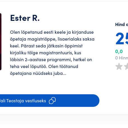
il
Regis
 Teostaja profiili. Mida terviklikum
Ester R.
usega soovivad Tellijad Sinuga
Regis
iga
Hind 
2
Olen lõpetanud eesti keele ja kirjanduse
Regis
õpetaja magistriõppe, lisaerialaks saksa
keel. Pärast seda jätkasin õppimist
0,0
kirjaliku tõlge magistrantuuris, kus
a jõudma kokkulepetele suurepäraste
0 Hin
läbisin 2-aastase programmi, hetkel on
teha veel lõputöö. Olen töötanud
nustasid parooli?
õpetajana nüüdseks juba...
to loomist
muste
ja
Privaatsuspoliitika
*
ali Teostaja vestluseks