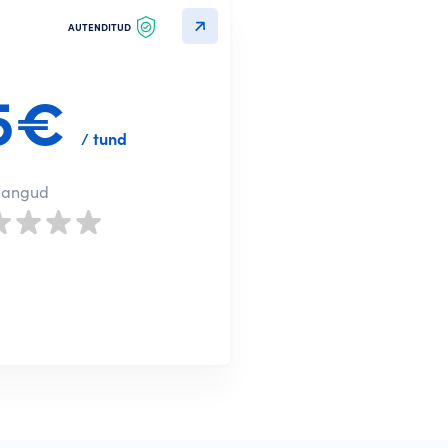
AUTENDITUD
5€
/ tund
nangud