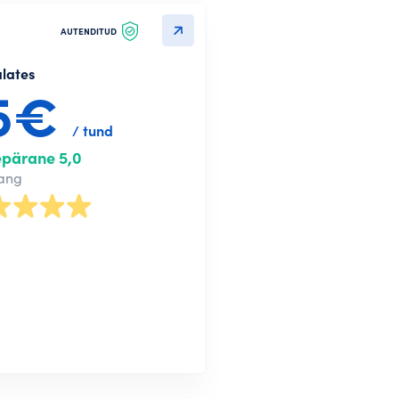
AUTENDITUD
alates
5€
/ tund
epärane 5,0
nang
Loo konto