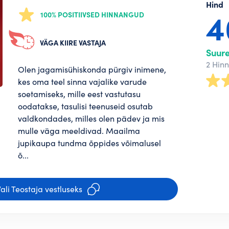
Hind
100% POSITIIVSED HINNANGUD
VÄGA KIIRE VASTAJA
Suur
2 Hin
Olen jagamisühiskonda pürgiv inimene,
kes oma teel sinna vajalike varude
soetamiseks, mille eest vastutasu
oodatakse, tasulisi teenuseid osutab
valdkondades, milles olen pädev ja mis
mulle väga meeldivad. Maailma
jupikaupa tundma õppides võimalusel
õ...
ali Teostaja vestluseks