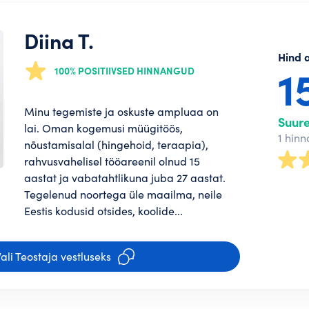
Diina T.
Hind 
1
100% POSITIIVSED HINNANGUD
Minu tegemiste ja oskuste ampluaa on
Suur
lai. Oman kogemusi müügitöös,
1 hin
nõustamisalal (hingehoid, teraapia),
tajana saad
rahvusvahelisel tööareenil olnud 15
aastat ja vabatahtlikuna juba 27 aastat.
eenima panna!
Tegelenud noortega üle maailma, neile
i
Eestis kodusid otsides, koolide...
u
i
PAROOL*
u
ali Teostaja vestluseks
telefoninumber ja konto ongi loodud.
hu saadame
PAROOL TEIST KORDA*