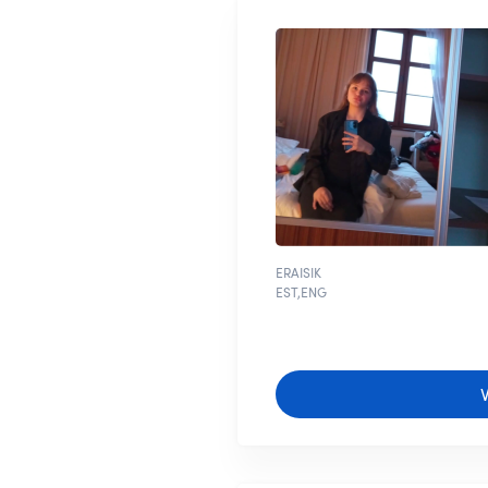
ERAISIK
EST,ENG
V