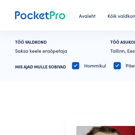
Avaleht
Kõik valdko
TÖÖ VALDKOND
TÖÖ ASUKO
Saksa keele eraõpetaja
Tallinn, Ees
Hommikul
Päe
MIS AJAD MULLE SOBIVAD