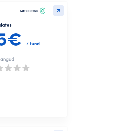
treeru Google kaudu
AUTENDITUD
treeru LinkedIn kaudu
alates
5€
treeru e-posti aadressiga
/ tund
nangud
Edasi