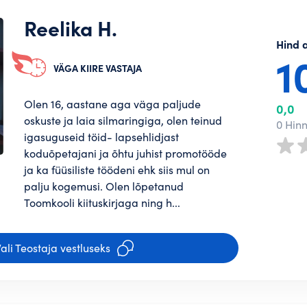
Reelika H.
Hind 
1
VÄGA KIIRE VASTAJA
Olen 16, aastane aga väga paljude
0,0
oskuste ja laia silmaringiga, olen teinud
0 Hin
igasuguseid töid- lapsehlidjast
koduõpetajani ja õhtu juhist promotööde
ja ka füüsiliste töödeni ehk siis mul on
palju kogemusi. Olen lõpetanud
Toomkooli kiituskirjaga ning h...
ali Teostaja vestluseks