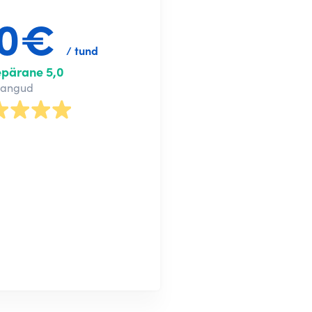
40€
/ tund
epärane 5,0
nangud