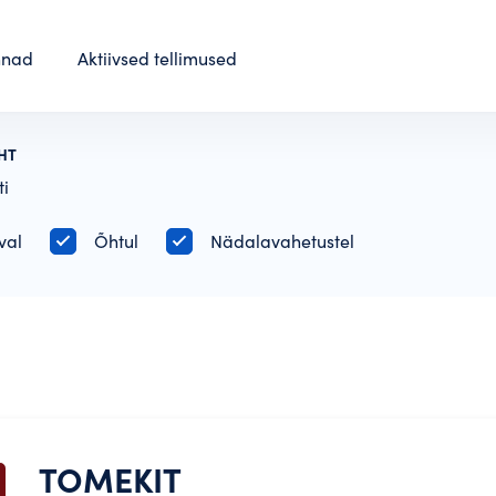
nnad
Aktiivsed tellimused
HT
ti
val
Õhtul
Nädalavahetustel
TOMEKIT