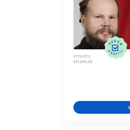
ETTEVÕTE
EST,ENG,DE
V