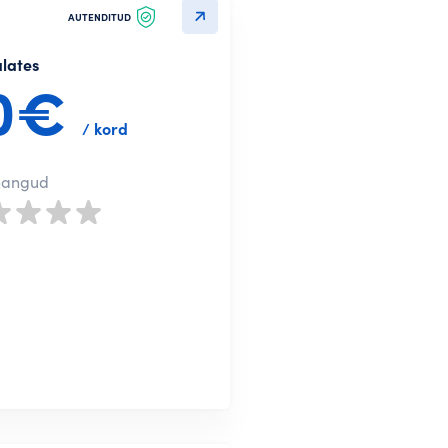
AUTENDITUD
alates
0€
/ kord
nangud