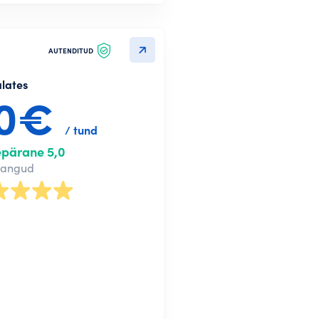
AUTENDITUD
alates
20€
/ tund
epärane 5,0
nangud