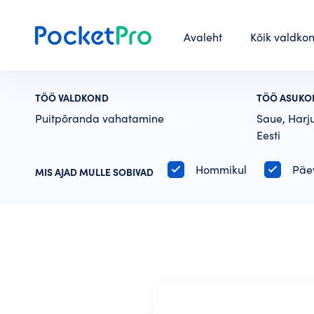
Avaleht
Kõik valdko
TÖÖ VALDKOND
TÖÖ ASUKO
Puitpõranda vahatamine
Saue, Harj
Eesti
Hommikul
Päe
MIS AJAD MULLE SOBIVAD