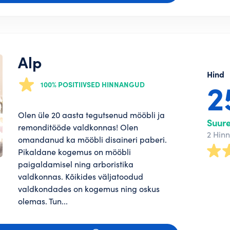
Alp
Hind
2
100% POSITIIVSED HINNANGUD
Olen üle 20 aasta tegutsenud mööbli ja
Suur
remonditööde valdkonnas! Olen
2 Hin
omandanud ka mööbli disaineri paberi.
Pikaldane kogemus on mööbli
paigaldamisel ning arboristika
valdkonnas. Kõikides väljatoodud
valdkondades on kogemus ning oskus
olemas. Tun...