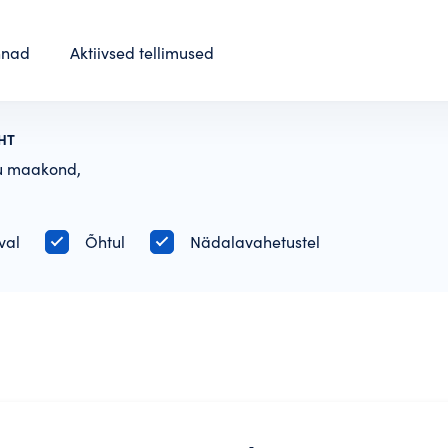
nnad
Aktiivsed tellimused
HT
u maakond,
val
Õhtul
Nädalavahetustel