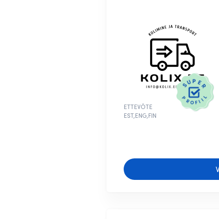
ETTEVÕTE
EST,ENG,FIN
V