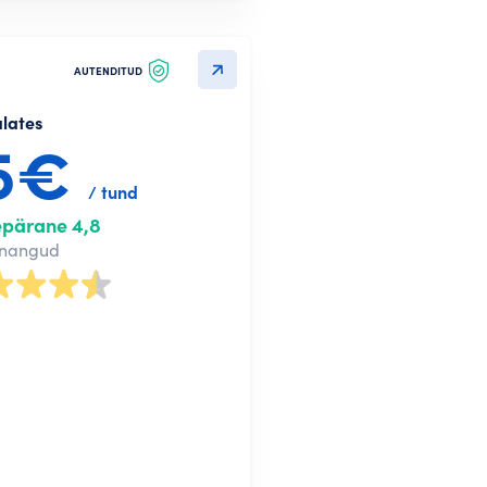
AUTENDITUD
alates
5€
/ tund
epärane 4,8
nnangud
Loo konto
treeru Google kaudu