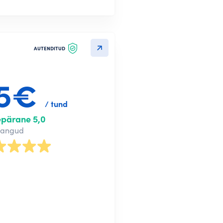
AUTENDITUD
5€
/ tund
epärane 5,0
nangud