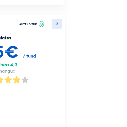
AUTENDITUD
alates
5€
/ tund
hea 4,3
nnangud