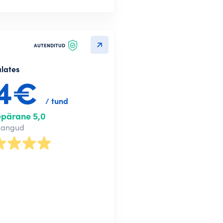
treeru LinkedIn kaudu
treeru e-posti aadressiga
AUTENDITUD
alates
34€
/ tund
epärane 5,0
nangud
Edasi