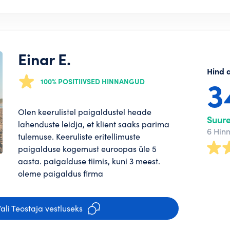
usega soovivad Tellijad Sinuga
Regis
iga
Regis
Einar E.
a jõudma kokkulepetele suurepäraste
Hind 
100% POSITIIVSED HINNANGUD
nustasid parooli?
to loomist
Olen keerulistel paigaldustel heade
Suur
lahenduste leidja, et klient saaks parima
6 Hin
tulemuse. Keeruliste eritellimuste
muste
ja
Privaatsuspoliitika
*
paigalduse kogemust euroopas üle 5
aasta. paigalduse tiimis, kuni 3 meest.
oleme paigaldus firma
ali Teostaja vestluseks