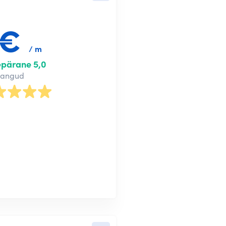
5€
/ m
epärane 5,0
nangud