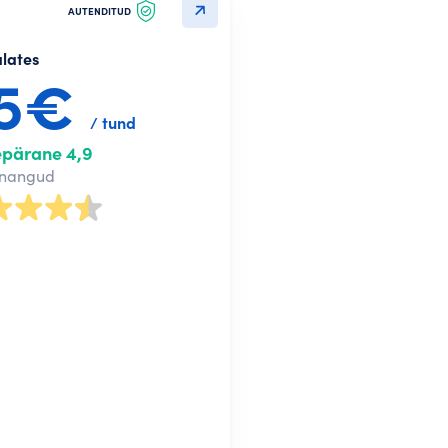
AUTENDITUD
alates
5€
/ tund
epärane 4,9
nnangud