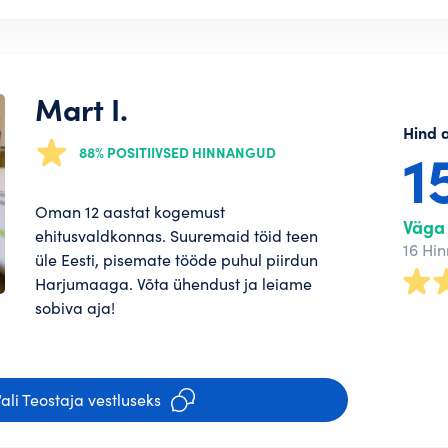
Mart I.
Hind 
1
88% POSITIIVSED HINNANGUD
Oman 12 aastat kogemust
Väga 
ehitusvaldkonnas. Suuremaid töid teen
16 Hi
üle Eesti, pisemate tööde puhul piirdun
Harjumaaga. Võta ühendust ja leiame
sobiva aja!
ali Teostaja vestluseks