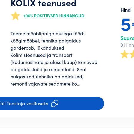
KOLIX teenused
Hind
100% POSITIIVSED HINNANGUD
Teeme mööblipaigaldusega tööd:
Suur
köögimööbel, tehnika paigaldus
3 Hin
garderoob, lükanduksed
Kolimisteenused ja transport
(kodumasinate ja alusel kaup) Erinevad
paigaldustööd ja remonttööd. Seal
hulgas kodutehnika paigaldused,
remonti vajavate seadmete ko...
ali Teostaja vestluseks