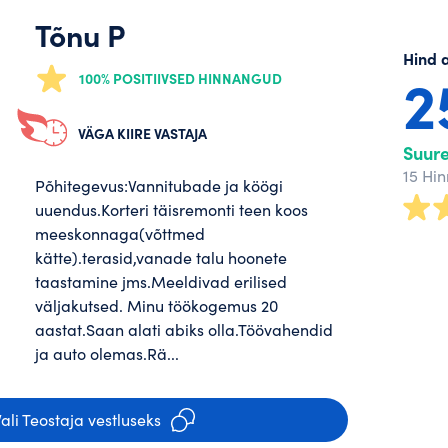
Tõnu P
Hind 
2
100% POSITIIVSED HINNANGUD
VÄGA KIIRE VASTAJA
Suur
15 Hi
Põhitegevus:Vannitubade ja köögi
uuendus.Korteri täisremonti teen koos
meeskonnaga(võttmed
kätte).terasid,vanade talu hoonete
taastamine jms.Meeldivad erilised
väljakutsed. Minu töökogemus 20
aastat.Saan alati abiks olla.Töövahendid
ja auto olemas.Rä...
ali Teostaja vestluseks