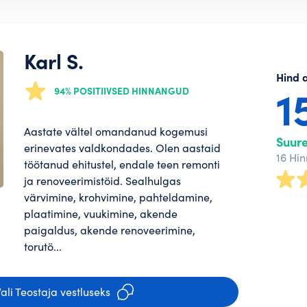
Karl S.
Hind 
1
94% POSITIIVSED HINNANGUD
tajana saad
Aastate vältel omandanud kogemusi
eenima panna!
Suur
erinevates valdkondades. Olen aastaid
i
16 Hi
u
töötanud ehitustel, endale teen remonti
ja renoveerimistöid. Sealhulgas
i
PAROOL*
u
värvimine, krohvimine, pahteldamine,
plaatimine, vuukimine, akende
paigaldus, akende renoveerimine,
telefoninumber ja konto ongi loodud.
hu saadame
torutö...
PAROOL TEIST KORDA*
il
Regis
ali Teostaja vestluseks
 Teostaja profiili. Mida terviklikum