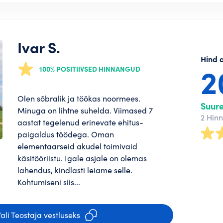
Ivar S.
Hind 
100% POSITIIVSED HINNANGUD
Olen sõbralik ja töökas noormees.
Suur
Minuga on lihtne suhelda. Viimased 7
2 Hin
aastat tegelenud erinevate ehitus-
paigaldus töödega. Oman
elementaarseid akudel toimivaid
käsitööriistu. Igale asjale on olemas
lahendus, kindlasti leiame selle.
Kohtumiseni siis...
ali Teostaja vestluseks