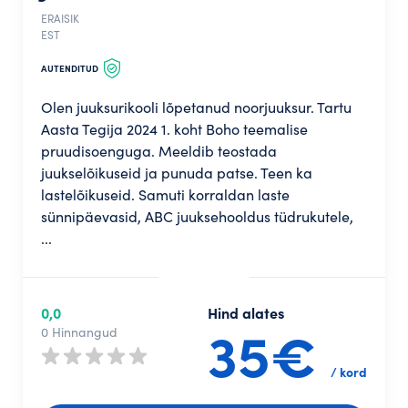
ERAISIK
EST
AUTENDITUD
Olen juuksurikooli lõpetanud noorjuuksur. Tartu
Aasta Tegija 2024 1. koht Boho teemalise
pruudisoenguga. Meeldib teostada
juukselõikuseid ja punuda patse. Teen ka
lastelõikuseid. Samuti korraldan laste
sünnipäevasid, ABC juuksehooldus tüdrukutele,
...
0,0
Hind alates
35€
0 Hinnangud
/ kord