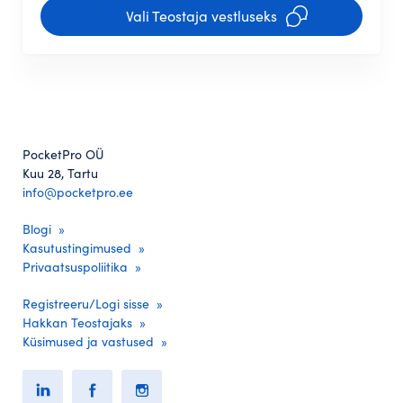
Vali Teostaja vestluseks
PocketPro OÜ
Kuu 28, Tartu
info@pocketpro.ee
Blogi
Kasutustingimused
Privaatsuspoliitika
Registreeru/Logi sisse
Hakkan Teostajaks
Küsimused ja vastused