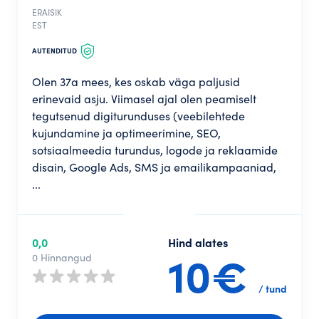
ERAISIK
EST
AUTENDITUD
Olen 37a mees, kes oskab väga paljusid
erinevaid asju. Viimasel ajal olen peamiselt
tegutsenud digiturunduses (veebilehtede
kujundamine ja optimeerimine, SEO,
sotsiaalmeedia turundus, logode ja reklaamide
disain, Google Ads, SMS ja emailikampaaniad,
...
0,0
Hind alates
10€
0 Hinnangud
/ tund