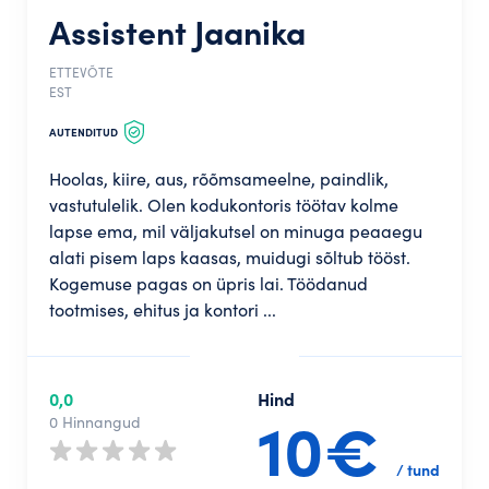
Assistent Jaanika
ETTEVÕTE
EST
AUTENDITUD
Hoolas, kiire, aus, rõõmsameelne, paindlik,
vastutulelik. Olen kodukontoris töötav kolme
lapse ema, mil väljakutsel on minuga peaaegu
alati pisem laps kaasas, muidugi sõltub tööst.
Kogemuse pagas on üpris lai. Töödanud
tootmises, ehitus ja kontori ...
0,0
Hind
10€
0 Hinnangud
/ tund