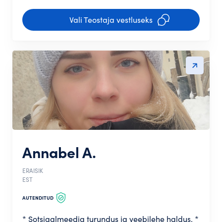
Vali Teostaja vestluseks
Annabel A.
ERAISIK
EST
AUTENDITUD
* Sotsiaalmeedia turundus ja veebilehe haldus. *