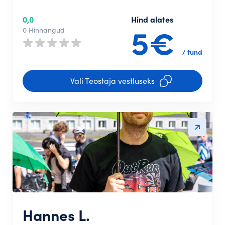
0,0
Hind alates
5€
0 Hinnangud
/ tund
Vali Teostaja vestluseks
Hannes L.