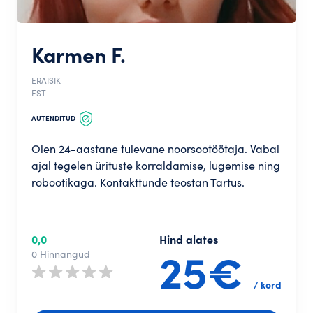
Karmen F.
ERAISIK
EST
AUTENDITUD
Olen 24-aastane tulevane noorsootöötaja. Vabal
ajal tegelen ürituste korraldamise, lugemise ning
robootikaga. Kontakttunde teostan Tartus.
0,0
Hind alates
25€
0 Hinnangud
/ kord