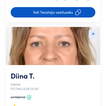
Vali Teostaja vestluseks
Diina T.
ERAISIK
EST,ENG,LV,DK,DE,NO
AUTENDITUD