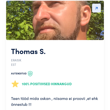
Thomas S.
ERAISIK
EST
AUTENDITUD
100% POSITIIVSED HINNANGUD
Teen tööd mida oskan , niisama ei proovii ,et ehk
õnnestub !!!