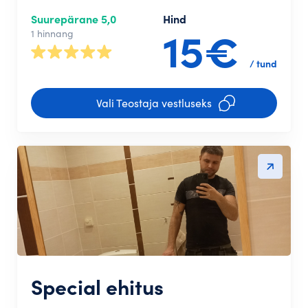
Suurepärane 5,0
Hind
15€
1 hinnang
/ tund
Vali Teostaja vestluseks
Special ehitus