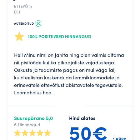
ETTEVÕTE
EST
AUTENDITUD
100% POSITIIVSED HINNANGUD
Hei! Minu nimi on Janita ning olen valmis aitama
nii pisitööde kui ka pikaajaliste vajadustega.
Oskuste ja teadmiste pagas on mul väga lai,
kuid eelistan keskenduda lemmikloomadele ja
erinevatele ettevõtlust abistavatele tegevustele.
Loomahoius hoo...
Suurepärane 5,0
Hind alates
50€
6 Hinnangud
/ päev