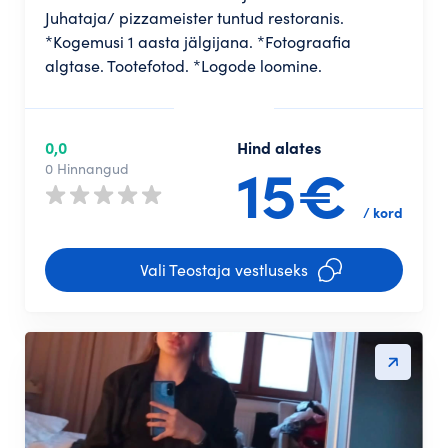
Juhataja/ pizzameister tuntud restoranis.
*Kogemusi 1 aasta jälgijana. *Fotograafia
algtase. Tootefotod. *Logode loomine.
0,0
Hind alates
15€
0 Hinnangud
/ kord
Vali Teostaja vestluseks