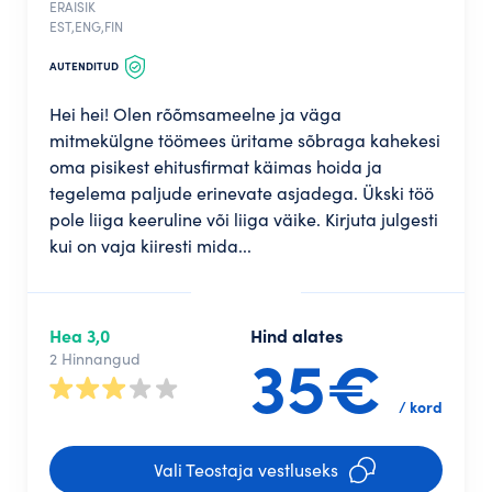
ERAISIK
EST,ENG,FIN
AUTENDITUD
Hei hei! Olen rõõmsameelne ja väga
mitmekülgne töömees üritame sõbraga kahekesi
oma pisikest ehitusfirmat käimas hoida ja
tegelema paljude erinevate asjadega. Ükski töö
pole liiga keeruline või liiga väike. Kirjuta julgesti
kui on vaja kiiresti mida...
Hea 3,0
Hind alates
35€
2 Hinnangud
/ kord
Vali Teostaja vestluseks