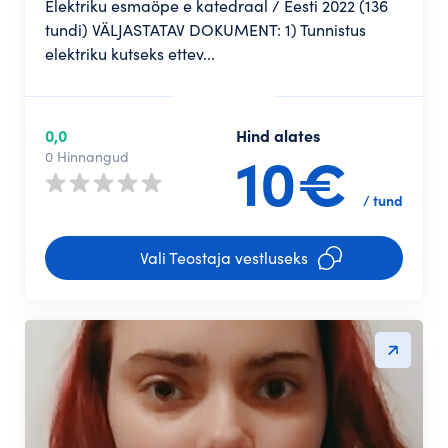
Elektriku esmaöpe e katedraal / Eesti 2022 (136
tundi) VÄLJASTATAV DOKUMENT: 1) Tunnistus
elektriku kutseks ettev...
0,0
Hind alates
10€
0 Hinnangud
/ tund
Vali Teostaja vestluseks