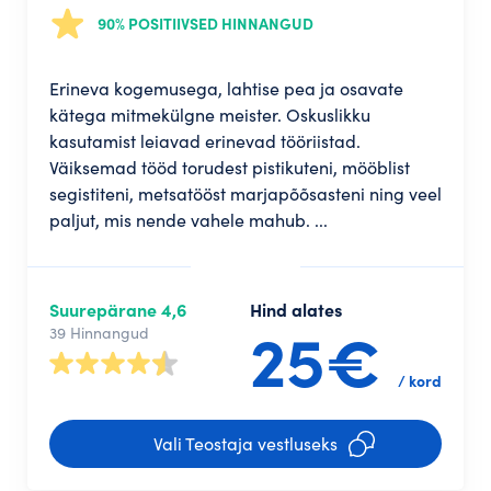
90% POSITIIVSED HINNANGUD
Erineva kogemusega, lahtise pea ja osavate
kätega mitmekülgne meister. Oskuslikku
kasutamist leiavad erinevad tööriistad.
Väiksemad tööd torudest pistikuteni, mööblist
segistiteni, metsatööst marjapõõsasteni ning veel
paljut, mis nende vahele mahub. ...
Suurepärane 4,6
Hind alates
25€
39 Hinnangud
/ kord
Vali Teostaja vestluseks