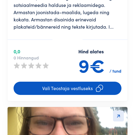
sotsiaalmeedia halduse ja reklaamidega.
Armastan joonistada-maalida, lugeda ning
kokata. Armastan disainida erinevaid
plakateid/bännereid ning tekste kirjutada. I...
0,0
Hind alates
9€
0 Hinnangud
/ tund
Vali Teostaja vestluseks