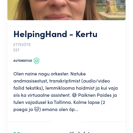
HelpingHand - Kertu
ETTEVÕTE
EST
AUTENDITUD
Olen naine nagu orkester. Natuke
andmasisestust, transkriptimist (audio/video
failid tekstiks), lemmiklooma hoidmist ja kui vaja
siis ka virtuaalne assistent. 😅 Paiknen Paides ja
tulen vajadusel ka Tallinna. Kolme lapse (2
poega ja 🐱) emana olen õp...