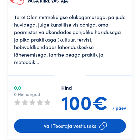
VÄGA KIIRE VASTAJA
Tere! Olen mitmekülgse elukogemusega, paljude
huvidega, julge kunstilise visiooniga, oma
peamistes valdkondades põhjaliku haridusega
ja pika praktikaga (kultuur, tervis),
hobivaldkondades lahenduskeskse
lähenemisega, lahtise peaga praktik ja
metoodik...
0,0
Hind
100€
0 Hinnangud
/ päev
Vali Teostaja vestluseks