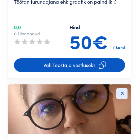
Töötan turundajana ehk graafik on paindlik :)
0,0
Hind
50€
0 Hinnangud
/ kord
Vali Teostaja vestluseks