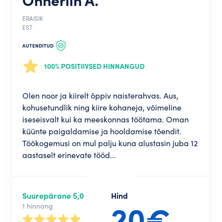
Õnneriin A.
ERAISIK
EST
AUTENDITUD
100% POSITIIVSED HINNANGUD
Olen noor ja kiirelt õppiv naisterahvas. Aus,
kohusetundlik ning kiire kohaneja, võimeline
iseseisvalt kui ka meeskonnas töötama. Oman
küünte paigaldamise ja hooldamise tõendit.
Töökogemusi on mul palju kuna alustasin juba 12
aastaselt erinevate tööd...
Suurepärane 5,0
Hind
20€
1 hinnang