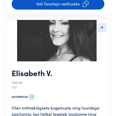
Vali Teostaja vestluseks
Elisabeth V.
ERAISIK
EST
AUTENDITUD
Olen mitmekülgsete kogemuste ning huvidega
saarlanna, kes hetkel tegeleb sisuloome ning