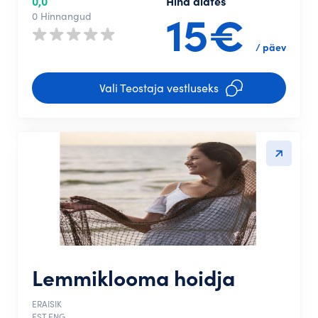
0,0
Hind alates
15€
0 Hinnangud
/ päev
Vali Teostaja vestluseks
Lemmiklooma hoidja
ERAISIK
EST,ENG