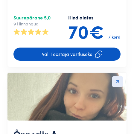
Suurepärane 5,0
Hind alates
70€
9 Hinnangud
/ kord
Vali Teostaja vestluseks