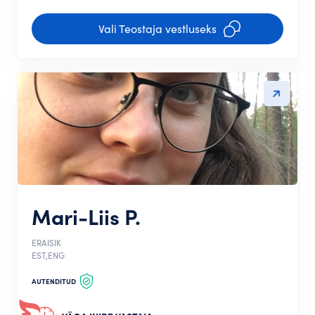
Vali Teostaja vestluseks
Mari-Liis P.
ERAISIK
EST,ENG
AUTENDITUD