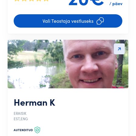
/ päev
Vali Teostaja vestluseks
Herman K
ERAISIK
EST,ENG
AUTENDITUD