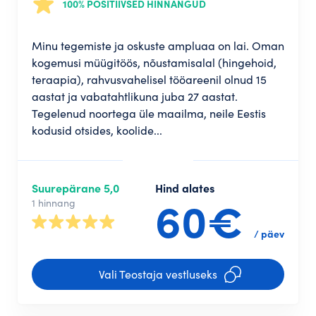
100% POSITIIVSED HINNANGUD
Minu tegemiste ja oskuste ampluaa on lai. Oman
kogemusi müügitöös, nõustamisalal (hingehoid,
teraapia), rahvusvahelisel tööareenil olnud 15
aastat ja vabatahtlikuna juba 27 aastat.
Tegelenud noortega üle maailma, neile Eestis
kodusid otsides, koolide...
Suurepärane 5,0
Hind alates
60€
1 hinnang
/ päev
Vali Teostaja vestluseks