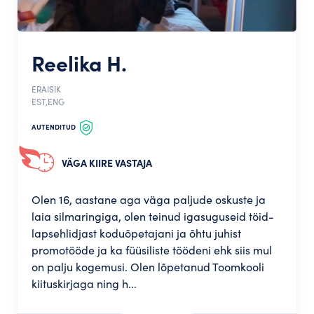
Reelika H.
ERAISIK
EST,ENG
AUTENDITUD
VÄGA KIIRE VASTAJA
Olen 16, aastane aga väga paljude oskuste ja
laia silmaringiga, olen teinud igasuguseid töid-
lapsehlidjast koduõpetajani ja õhtu juhist
promotööde ja ka füüsiliste töödeni ehk siis mul
on palju kogemusi. Olen lõpetanud Toomkooli
kiituskirjaga ning h...