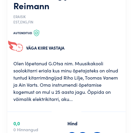
Reimann
ERAISIK
EST,ENG,FIN
AUTENDITUD
VÄGA KIIRE VASTAJA
Olen lõpetanud G.Otsa nim. Muusikakooli
soolokitarri eriala kus minu õpetajateks on olnud
tuntud kitarrimängijad Riho Lilje, Toomas Vanem
ja Ain Varts. Oma instrumendi õpetamise
kogemust on mul u 25 aasta jagu. Õppida on
võimalik elektrikitarri, aku...
0,0
Hind
0 Hinnangud