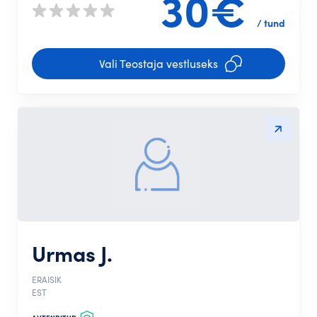
30€
/ tund
Vali Teostaja vestluseks
Urmas J.
ERAISIK
EST