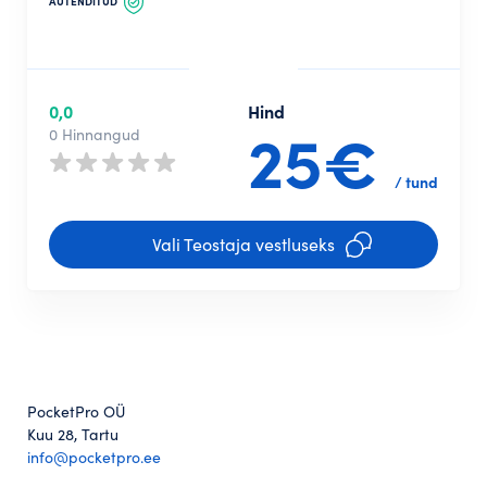
AUTENDITUD
0,0
Hind
25€
0 Hinnangud
/ tund
Vali Teostaja vestluseks
PocketPro OÜ
Kuu 28, Tartu
info@pocketpro.ee