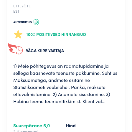
ETTEVÕTE
EST
AUTENDITUD
100% POSITIIVSED HINNANGUD
VÄGA KIIRE VASTAJA
1) Meie põhitegevus on raamatupidamine ja
sellega kaasnevate teenuste pakkumine. Suhtlus
Maksuametiga, andmete esitamine
Statistikaameti veebilehel. Panka, maksete
ettevalmistamine. 2) Andmete sisestamine. 3)
Hobina teeme teemanttikkimist. Klient val...
Suurepärane 5,0
Hind
2 Hinnangud