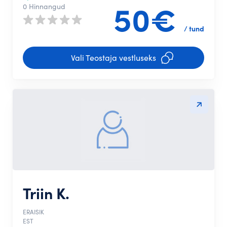
50€
0 Hinnangud
/ tund
Vali Teostaja vestluseks
Triin K.
ERAISIK
EST