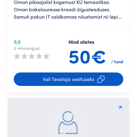
Oman pikaajalist kogemust KÜ temaatikas.
Oman bakalaureuse kraadi õigusteaduses.
Samuti pakun IT valdkonnas nõustamist nii lepi...
0,0
Hind alates
50€
0 Hinnangud
/ tund
Vali Teostaja vestluseks