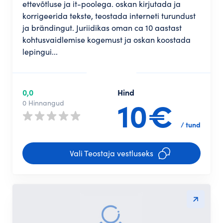
ettevõtluse ja it-poolega. oskan kirjutada ja
korrigeerida tekste, teostada interneti turundust
ja brändingut. Juriidikas oman ca 10 aastast
kohtusvaidlemise kogemust ja oskan koostada
lepingui...
0,0
Hind
10€
0 Hinnangud
/ tund
Vali Teostaja vestluseks