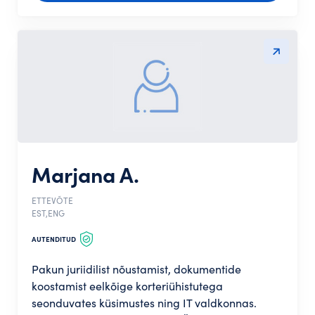
Marjana A.
ETTEVÕTE
EST,ENG
AUTENDITUD
Pakun juriidilist nõustamist, dokumentide
koostamist eelkõige korteriühistutega
seonduvates küsimustes ning IT valdkonnas.