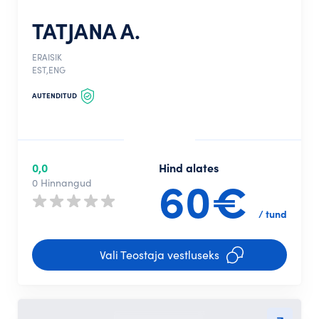
TATJANA A.
ERAISIK
EST,ENG
AUTENDITUD
0,0
Hind alates
60€
0 Hinnangud
/ tund
Vali Teostaja vestluseks