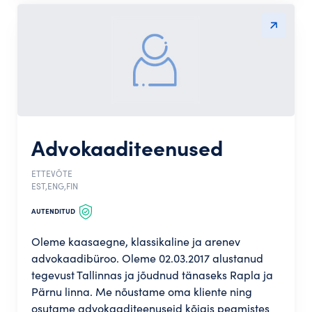
Advokaaditeenused
ETTEVÕTE
EST,ENG,FIN
AUTENDITUD
Oleme kaasaegne, klassikaline ja arenev
advokaadibüroo. Oleme 02.03.2017 alustanud
tegevust Tallinnas ja jõudnud tänaseks Rapla ja
Pärnu linna. Me nõustame oma kliente ning
osutame advokaaditeenuseid kõigis peamistes