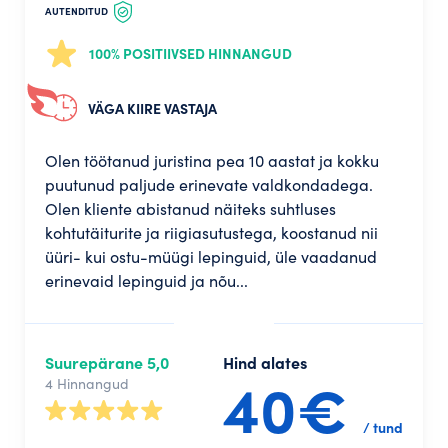
AUTENDITUD
100% POSITIIVSED HINNANGUD
VÄGA KIIRE VASTAJA
Olen töötanud juristina pea 10 aastat ja kokku
puutunud paljude erinevate valdkondadega.
Olen kliente abistanud näiteks suhtluses
kohtutäiturite ja riigiasutustega, koostanud nii
üüri- kui ostu-müügi lepinguid, üle vaadanud
erinevaid lepinguid ja nõu...
Suurepärane 5,0
Hind alates
40€
4 Hinnangud
/ tund