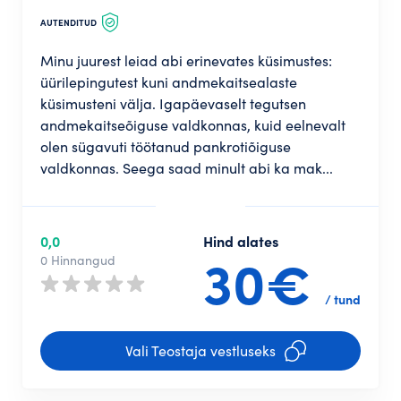
AUTENDITUD
Minu juurest leiad abi erinevates küsimustes:
üürilepingutest kuni andmekaitsealaste
küsimusteni välja. Igapäevaselt tegutsen
andmekaitseõiguse valdkonnas, kuid eelnevalt
olen sügavuti töötanud pankrotiõiguse
valdkonnas. Seega saad minult abi ka mak...
0,0
Hind alates
30€
0 Hinnangud
/ tund
Vali Teostaja vestluseks