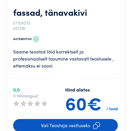
fassad, tänavakivi
ETTEVÕTE
EST,FIN
AUTENDITUD
Saame teostad töid korrektselt ja
profesionaalselt tasumine vastavalt teostusele ,
ettemaksu ei soovi.
0,0
Hind alates
60€
0 Hinnangud
/ tund
Vali Teostaja vestluseks