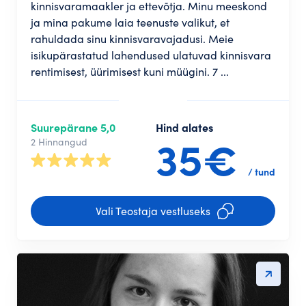
kinnisvaramaakler ja ettevõtja. Minu meeskond
ja mina pakume laia teenuste valikut, et
rahuldada sinu kinnisvaravajadusi. Meie
isikupärastatud lahendused ulatuvad kinnisvara
rentimisest, üürimisest kuni müügini. 7 ...
Suurepärane 5,0
Hind alates
35€
2 Hinnangud
/ tund
Vali Teostaja vestluseks