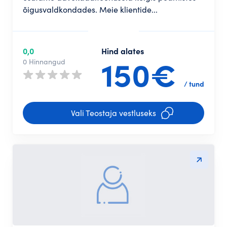
õigusvaldkondades. Meie klientide...
0,0
Hind alates
150€
0 Hinnangud
/ tund
Vali Teostaja vestluseks