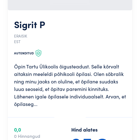
Sigrit P
ERAISIK
EST
AUTENDITUD
Õpin Tartu Ülikoolis õigusteadust. Selle kõrvalt
aitaksin meeleldi põhikooli õpilasi. Olen sõbralik
ning minu jaoks on oluline, et õpilane suudaks
luua seoseid, et õpitav paremini kinnituks.
Lähenen igale õpilasele individuaalselt. Arvan, et
õpilaseg...
0,0
Hind alates
0 Hinnangud