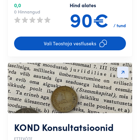
0,0
Hind alates
90€
0 Hinnangud
/ tund
Vali Teostaja vestluseks
KOND Konsultatsioonid
ETTEVÕTE