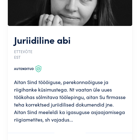
Juriidiline abi
ETTEVÕTE
EST
AUTENDITUD
Aitan Sind tööõiguse, perekonnaõiguse ja
riigihanke küsimustega. Nt vaatan üle uues
töökohas sõlmitava töölepingu, aitan Su firmasse
teha korrektsed juriidilised dokumendid jne.
Aitan Sind meeleldi ka igasuguse asjaajamisega
riigiametites, sh vajadus...