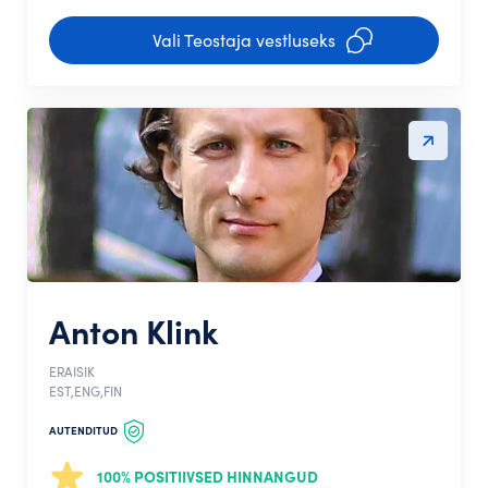
Vali Teostaja vestluseks
Anton Klink
ERAISIK
EST,ENG,FIN
AUTENDITUD
100% POSITIIVSED HINNANGUD