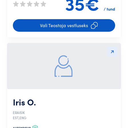
35€
/ tund
Vali Teostaja vestluseks
Iris O.
ERAISIK
EST,ENG