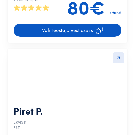
80€
/ tund
Vali Teostaja vestluseks
Piret P.
ERAISIK
EST