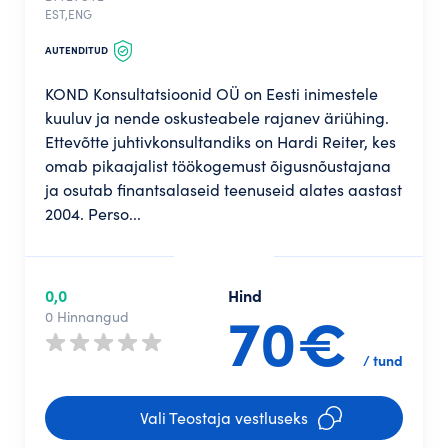
EST,ENG
AUTENDITUD
KOND Konsultatsioonid OÜ on Eesti inimestele
kuuluv ja nende oskusteabele rajanev äriühing.
Ettevõtte juhtivkonsultandiks on Hardi Reiter, kes
omab pikaajalist töökogemust õigusnõustajana
ja osutab finantsalaseid teenuseid alates aastast
2004. Perso...
0,0
Hind
70€
0 Hinnangud
/ tund
Vali Teostaja vestluseks