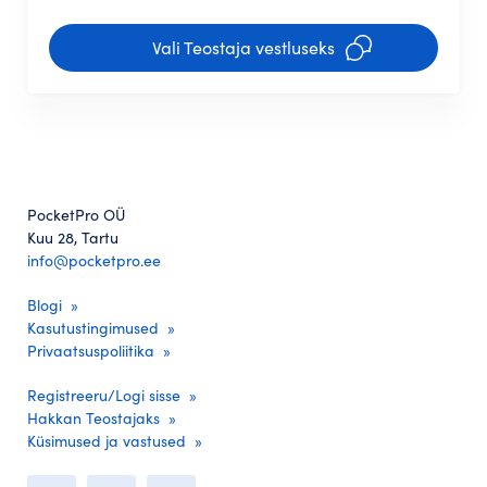
Vali Teostaja vestluseks
PocketPro OÜ
Kuu 28, Tartu
info@pocketpro.ee
Blogi
Kasutustingimused
Privaatsuspoliitika
Registreeru/Logi sisse
Hakkan Teostajaks
Küsimused ja vastused