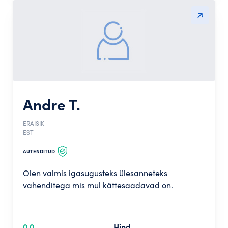
Andre T.
ERAISIK
EST
AUTENDITUD
Olen valmis igasugusteks ülesanneteks
vahenditega mis mul kättesaadavad on.
0,0
Hind