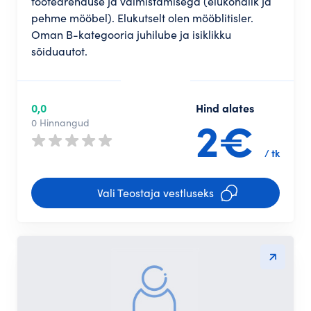
tootearenduse ja valmistamisega (elukondlik ja
pehme mööbel). Elukutselt olen mööblitisler.
Oman B-kategooria juhilube ja isiklikku
sõiduautot.
0,0
Hind alates
2€
0 Hinnangud
/ tk
Vali Teostaja vestluseks