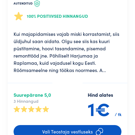
AUTENDITUD
100% POSITIIVSED HINNANGUD
Kui majapidamises vajab miski korrastamist, siis
üldjuhul saan aidata. Olgu see siis kas kuuri
püstitamine, hoovi tasandamine, pisemad
remonttööd jne. Põhiliselt Harjumaa ja
Raplamaa, kuid vajadusel kogu Eesti.
Rõõmsameelne ning töökas noormees. A...
Suurepärane 5,0
Hind alates
1€
3 Hinnangud
/ tk
Vali Teostaja vestluseks