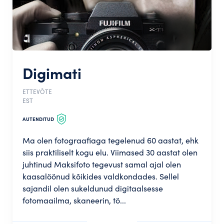
Digimati
ETTEVÕTE
EST
AUTENDITUD
Ma olen fotograafiaga tegelenud 60 aastat, ehk
siis praktiliselt kogu elu. Viimased 30 aastat olen
juhtinud Maksifoto tegevust samal ajal olen
kaasalöönud kõikides valdkondades. Sellel
sajandil olen sukeldunud digitaalsesse
fotomaailma, skaneerin, tö...