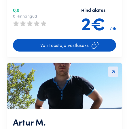
0,0
Hind alates
2€
0 Hinnangud
/ tk
Vali Teostaja vestluseks
Artur M.