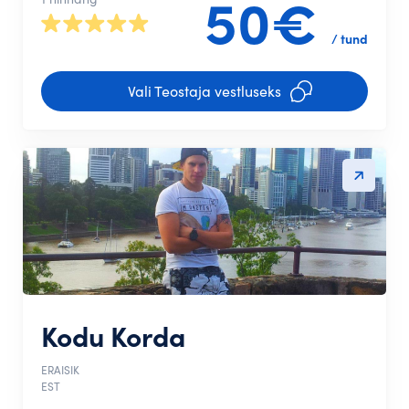
50€
/ tund
Vali Teostaja vestluseks
Kodu Korda
ERAISIK
EST