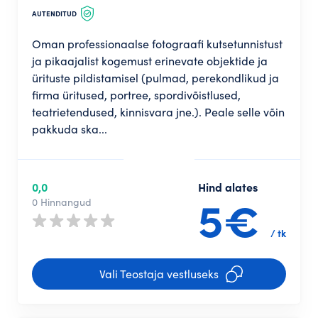
AUTENDITUD
Oman professionaalse fotograafi kutsetunnistust
ja pikaajalist kogemust erinevate objektide ja
ürituste pildistamisel (pulmad, perekondlikud ja
firma üritused, portree, spordivõistlused,
teatrietendused, kinnisvara jne.). Peale selle võin
pakkuda ska...
0,0
Hind alates
5€
0 Hinnangud
/ tk
Vali Teostaja vestluseks