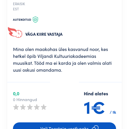
ERAISIK
EST
AUTENDITUD
VÄGA KIIRE VASTAJA
Mina olen maakohas üles kasvanud noor, kes
hetkel õpib Viljandi Kultuuriakadeemias
muusikat. Tööd ma ei karda ja olen valmis alati
uusi oskusi omandama.
0,0
Hind alates
1€
0 Hinnangud
/ tk
Vali Teostaja vestluseks