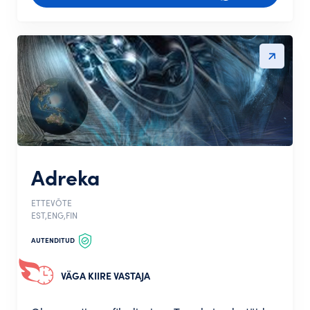
Adreka
ETTEVÕTE
EST,ENG,FIN
AUTENDITUD
VÄGA KIIRE VASTAJA