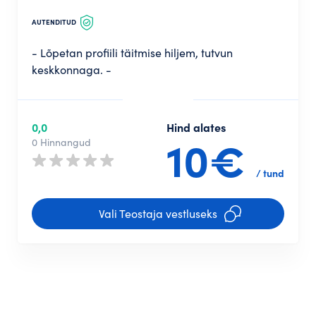
AUTENDITUD
- Lõpetan profiili täitmise hiljem, tutvun
keskkonnaga. -
0,0
Hind alates
10€
0 Hinnangud
/ tund
Vali Teostaja vestluseks