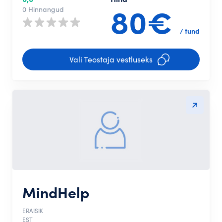
80€
0 Hinnangud
/ tund
Vali Teostaja vestluseks
MindHelp
ERAISIK
EST