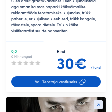
Olen arvutigraafik-disainer. Teen kujundustöid
aga oman ka masinaparki kõikvõimalike
reklaamtööde teostamiseks: kujundus, trükk
paberile, erikujulised kleebised, trükk kangale,
rõivastele, spordiriietele. Trükin kõike
visiitkaardist suurte banneriten...
0,0
Hind
30€
0 Hinnangud
/ tund
Vali Teostaja vestluseks