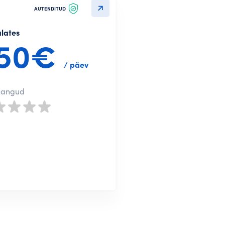
AUTENDITUD
alates
50€
/ päev
nangud