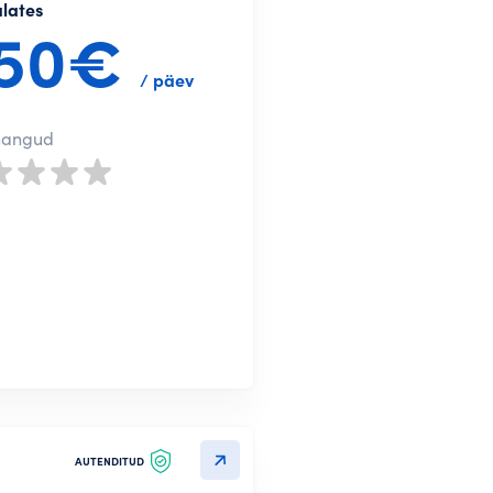
alates
50€
/ päev
nangud
Loo konto
AUTENDITUD