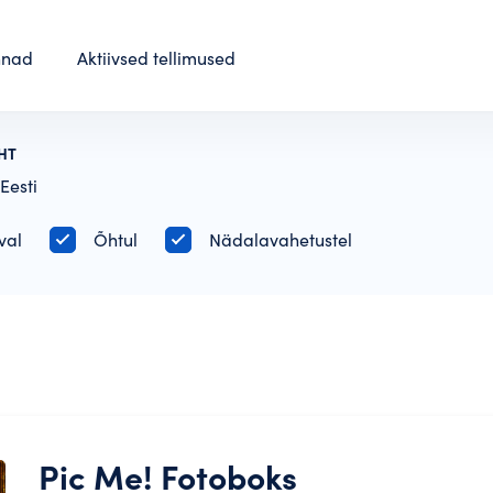
nnad
Aktiivsed tellimused
HT
Eesti
val
Õhtul
Nädalavahetustel
Pic Me! Fotoboks