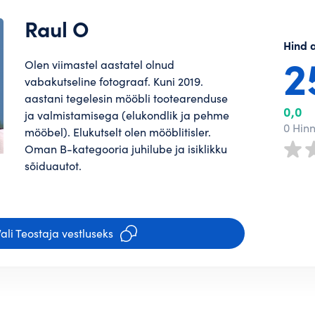
Raul O
Hind 
2
Olen viimastel aastatel olnud
vabakutseline fotograaf. Kuni 2019.
aastani tegelesin mööbli tootearenduse
0,0
ja valmistamisega (elukondlik ja pehme
0 Hin
mööbel). Elukutselt olen mööblitisler.
Oman B-kategooria juhilube ja isiklikku
sõiduautot.
ali Teostaja vestluseks