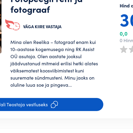
Hind 
il
fotograaf
Regis
3
 Teostaja profiili. Mida terviklikum
usega soovivad Tellijad Sinuga
Regis
VÄGA KIIRE VASTAJA
iga
0,0
0 Hin
Regis
Mina olen Reelika – fotograaf enam kui
10-aastase kogemusega ning RK Assist
OÜ asutaja. Olen aastate jooksul
a jõudma kokkulepetele suurepäraste
jäädvustanud mitmeid erilisi hetki alates
väiksematest koosviibimistest kuni
nustasid parooli?
suuremate sündmusteni. Minu jaoks on
oluline luua soe ja pingeva...
to loomist
muste
ja
Privaatsuspoliitika
*
ali Teostaja vestluseks