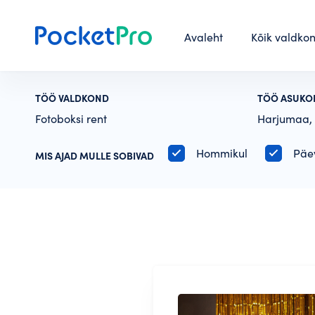
Avaleht
Kõik valdko
TÖÖ VALDKOND
TÖÖ ASUKO
Fotoboksi rent
Harjumaa, 
Hommikul
Päe
MIS AJAD MULLE SOBIVAD