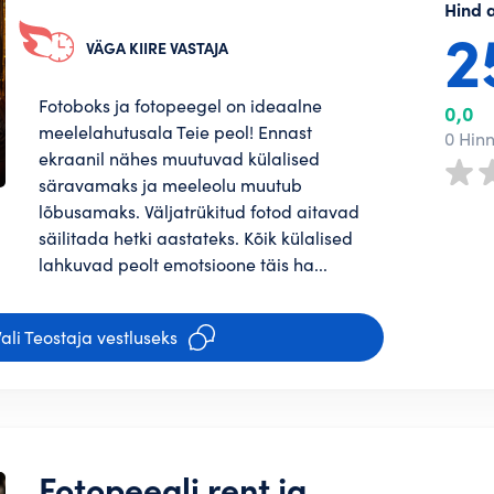
Hind 
2
VÄGA KIIRE VASTAJA
Fotoboks ja fotopeegel on ideaalne
0,0
meelelahutusala Teie peol! Ennast
0 Hin
ekraanil nähes muutuvad külalised
säravamaks ja meeleolu muutub
lõbusamaks. Väljatrükitud fotod aitavad
säilitada hetki aastateks. Kõik külalised
tajana saad
lahkuvad peolt emotsioone täis ha...
eenima panna!
i
ali Teostaja vestluseks
u
i
PAROOL*
u
telefoninumber ja konto ongi loodud.
hu saadame
Fotopeegli rent ja
PAROOL TEIST KORDA*