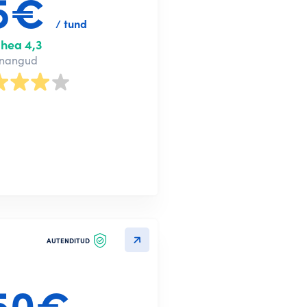
5€
/ tund
hea 4,3
nnangud
Loo konto
AUTENDITUD
treeru Google kaudu
50€