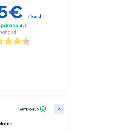
85€
/ kord
epärane 4,7
nnangud
AUTENDITUD
alates