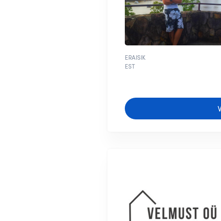
ERAISIK
EST
V