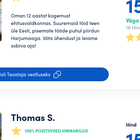
1
Oman 12 aastat kogemust
Väga 
ehitusvaldkonnas. Suuremaid töid teen
16 Hi
üle Eesti, pisemate tööde puhul piirdun
Harjumaaga. Võta ühendust ja leiame
sobiva aja!
tajana saad
eenima panna!
i
ali Teostaja vestluseks
u
i
PAROOL*
u
telefoninumber ja konto ongi loodud.
hu saadame
PAROOL TEIST KORDA*
Thomas S.
il
Hind
Regis
1
100% POSITIIVSED HINNANGUD
 Teostaja profiili. Mida terviklikum