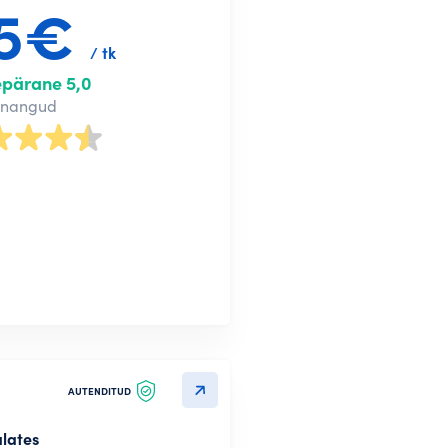
5€
/ tk
epärane 5,0
nnangud
AUTENDITUD
alates