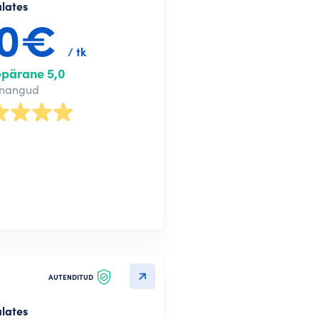
alates
90€
/ tk
epärane 5,0
nnangud
AUTENDITUD
alates