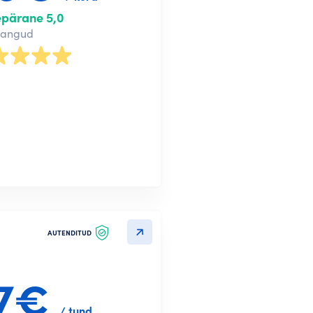
epärane 5,0
nangud
AUTENDITUD
7€
/ tund