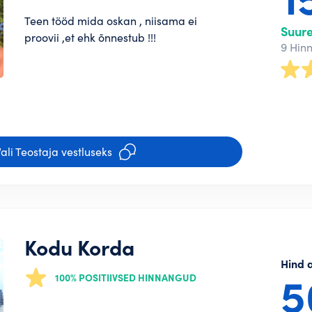
usega soovivad Tellijad Sinuga
Regis
iga
Teen tööd mida oskan , niisama ei
Suur
proovii ,et ehk õnnestub !!!
Regis
9 Hin
a jõudma kokkulepetele suurepäraste
nustasid parooli?
to loomist
ali Teostaja vestluseks
muste
ja
Privaatsuspoliitika
*
Kodu Korda
Hind 
100% POSITIIVSED HINNANGUD