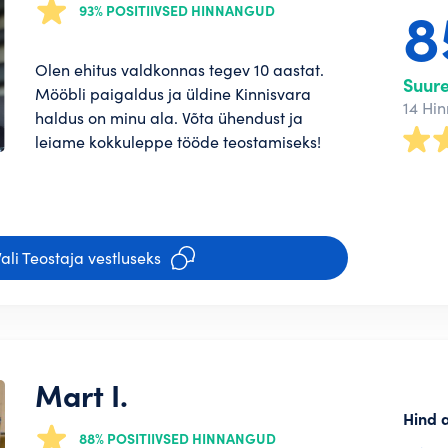
93% POSITIIVSED HINNANGUD
Olen ehitus valdkonnas tegev 10 aastat.
Suur
Mööbli paigaldus ja üldine Kinnisvara
14 Hi
haldus on minu ala. Võta ühendust ja
leiame kokkuleppe tööde teostamiseks!
ali Teostaja vestluseks
Mart I.
Hind 
88% POSITIIVSED HINNANGUD