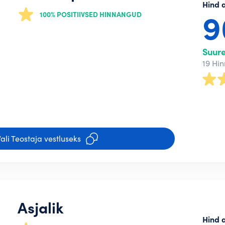
Hind 
100% POSITIIVSED HINNANGUD
Suur
19 Hi
ali Teostaja vestluseks
Asjalik
Hind 