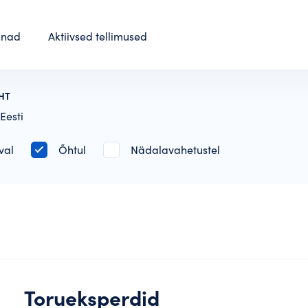
nnad
Aktiivsed tellimused
HT
Eesti
val
Õhtul
Nädalavahetustel
Torueksperdid