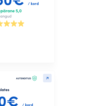
treeru LinkedIn kaudu
/ kord
epärane 5,0
treeru e-posti aadressiga
nangud
Edasi
AUTENDITUD
alates
50€
/ kord