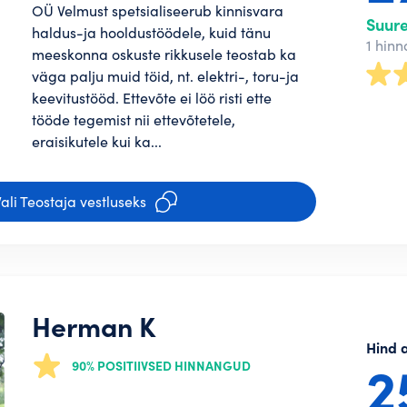
OÜ Velmust spetsialiseerub kinnisvara
Suur
haldus-ja hooldustöödele, kuid tänu
1 hin
meeskonna oskuste rikkusele teostab ka
väga palju muid töid, nt. elektri-, toru-ja
keevitustööd. Ettevõte ei löö risti ette
tööde tegemist nii ettevõtetele,
eraisikutele kui ka...
ali Teostaja vestluseks
Herman K
Hind 
2
90% POSITIIVSED HINNANGUD