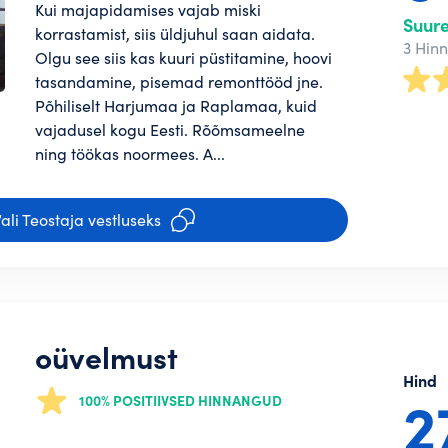
Kui majapidamises vajab miski
Suur
korrastamist, siis üldjuhul saan aidata.
3 Hin
Olgu see siis kas kuuri püstitamine, hoovi
tasandamine, pisemad remonttööd jne.
Põhiliselt Harjumaa ja Raplamaa, kuid
vajadusel kogu Eesti. Rõõmsameelne
ning töökas noormees. A...
ali Teostaja vestluseks
oüvelmust
Hind
2
100% POSITIIVSED HINNANGUD