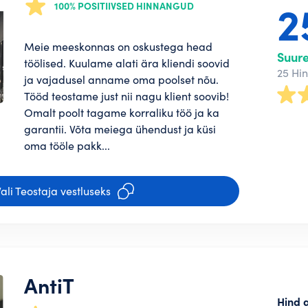
2
100% POSITIIVSED HINNANGUD
Meie meeskonnas on oskustega head
Suur
töölised. Kuulame alati ära kliendi soovid
25 Hi
ja vajadusel anname oma poolset nõu.
Tööd teostame just nii nagu klient soovib!
Omalt poolt tagame korraliku töö ja ka
garantii. Võta meiega ühendust ja küsi
oma tööle pakk...
ali Teostaja vestluseks
AntiT
Hind 