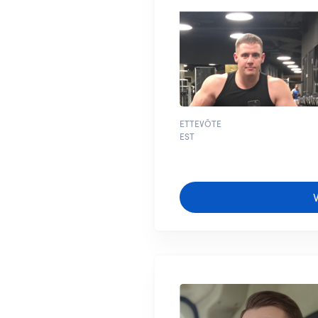
ETTEVÕTE
EST
V