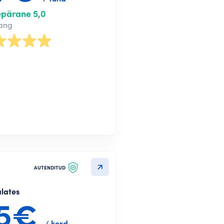
epärane 5,0
nang
AUTENDITUD
alates
5€
/ kord