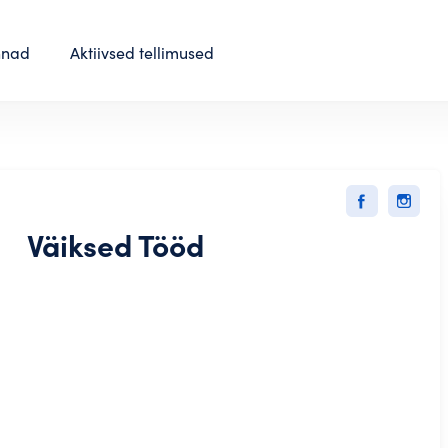
nnad
Aktiivsed tellimused
Väiksed Tööd
tajana saad
eenima panna!
i
u