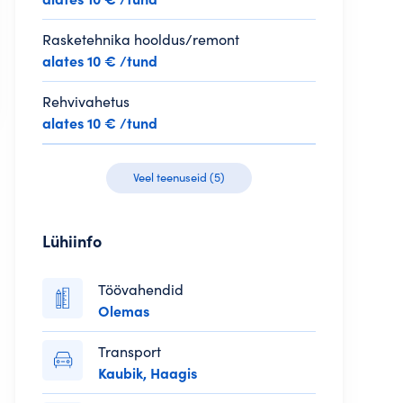
Rasketehnika hooldus/remont
Loo konto
alates 10 € /tund
Rehvivahetus
alates 10 € /tund
treeru Google kaudu
Veel teenuseid (5)
treeru LinkedIn kaudu
treeru e-posti aadressiga
Lühiinfo
Töövahendid
Olemas
Transport
Kaubik, Haagis