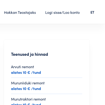
Hakkan Teostajaks
Logi sisse/Loo konto
ET
Teenused ja hinnad
Arvuti remont
alates 10 € /tund
Muruniiduki remont
alates 10 € /tund
Murutraktori remont
alates 10 € /tund