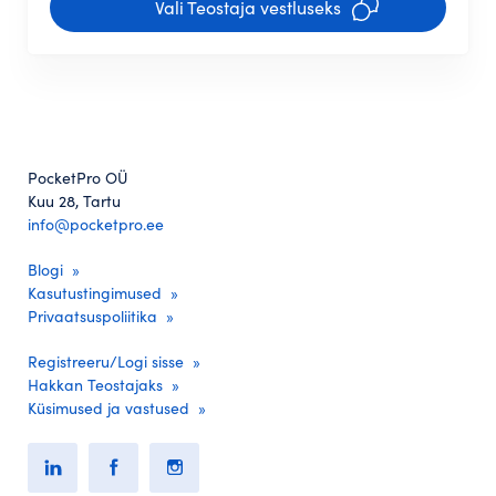
Vali Teostaja vestluseks
PocketPro OÜ
Kuu 28, Tartu
info@pocketpro.ee
Blogi
Kasutustingimused
Privaatsuspoliitika
Registreeru/Logi sisse
Hakkan Teostajaks
Küsimused ja vastused