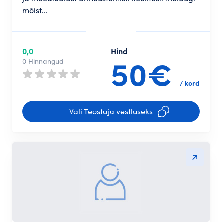
mõist...
0,0
Hind
50€
0 Hinnangud
/ kord
Vali Teostaja vestluseks