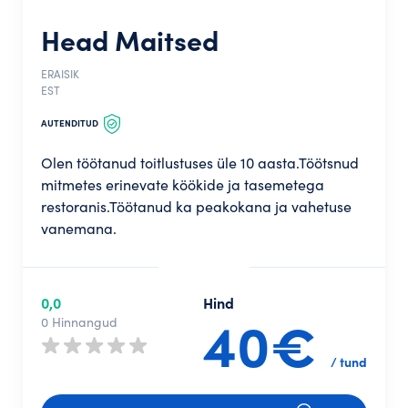
Head Maitsed
ERAISIK
EST
AUTENDITUD
Olen töötanud toitlustuses üle 10 aasta.Töötsnud
mitmetes erinevate köökide ja tasemetega
restoranis.Töötanud ka peakokana ja vahetuse
vanemana.
0,0
Hind
40€
0 Hinnangud
/ tund