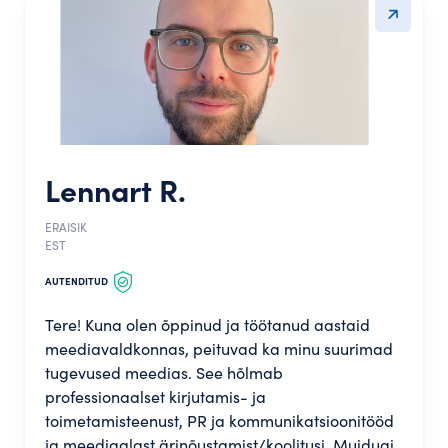
Lennart R.
ERAISIK
EST
AUTENDITUD
Tere! Kuna olen õppinud ja töötanud aastaid
meediavaldkonnas, peituvad ka minu suurimad
tugevused meedias. See hõlmab
professionaalset kirjutamis- ja
toimetamisteenust, PR ja kommunikatsioonitööd
ja meediaalast ärinõustamist/koolitusi. Muidugi