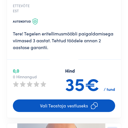
ETTEVÕTE
EST
AUTENDITUD
Tere! Tegelen eritellimusmööbli paigaldamisega
viimased 3 aastat. Tehtud töödele annan 2
aastase garantii.
0,0
Hind
35€
0 Hinnangud
/ tund
Vali Teostaja vestluseks